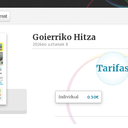
esst
Goierriko Hitza
2026ko uztailak 8
Tarifa
Individual
0.30
€