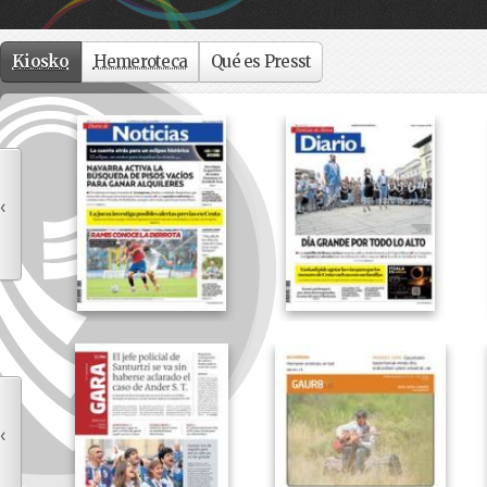
Kiosko
Hemeroteca
Qué es Presst
‹
‹