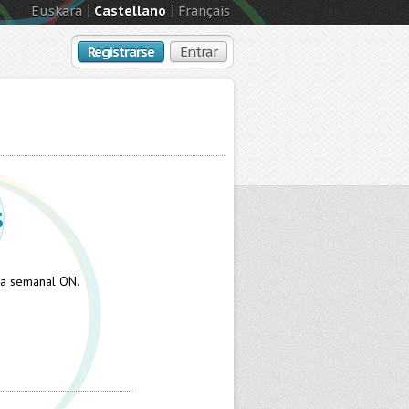
Euskara
Castellano
Français
Registrarse
Entrar
s
sta semanal ON.