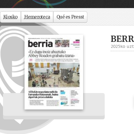
Kiosko
Hemeroteca
Qué es Presst
BERR
2025ko uzt